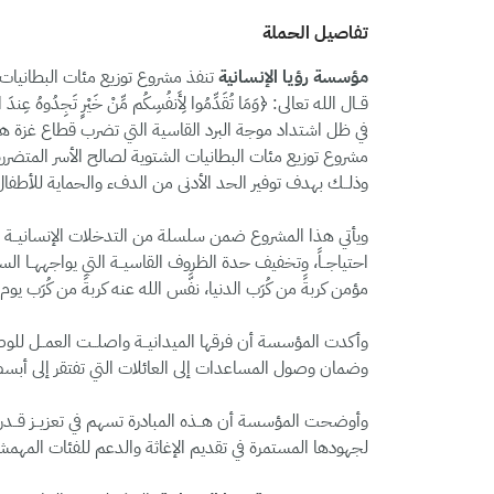
تفاصيل الحملة
مؤسسة رؤيا الإنسانية
تنفذ مشروع توزيع مئات البطانيات ا
قــال الله تعالى: ﴿وَمَا تُقَدِّمُوا لِأَنفُسِكُم مِّنْ خَيْرٍ تَجِدُوهُ عِندَ اللَ
في ظل اشتداد موجة البرد القاسية التي تضرب قطاع غزة هذ
مشروع توزيع مئات البطانيات الشتوية لصالح الأسر المتضررة في
وذلــك بهدف توفير الحد الأدنى من الدفء والحماية للأطفال
ويأتي هذا المشروع ضمن سلسلة من التدخلات الإنسانيــة الط
احتياجــاً، وتخفيف حدة الظروف القاسيــة التي يواجههــا السك
مؤمن كربةً من كُرَب الدنيا، نفَّس الله عنه كربةً من كُرَب ي
وأكدت المؤسسة أن فرقها الميدانيــة واصلــت العمــل للوصــول
وضمان وصول المساعدات إلى العائلات التي تفتقر إلى أبسط
وأوضحت المؤسسة أن هــذه المبادرة تسهم في تعزيــز قــدرة ال
لجهودها المستمرة في تقديم الإغاثة والدعم للفئات المهمش