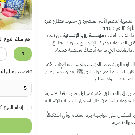
لشتوية لدعــم الأسر المتضررة في جنــوب قطــاع غــزة
ّهِ﴾ [البقرة: 110]
ا الشتاء، أعلنت
مؤسسة رؤيا الإنسانية
عن تنفيذ
اختر مبلغ التبرع 
 المخيمات ومراكــز الإيــواء في جنــوب القطــاع،
 والعائلات التي تواجه أوضاعًا معيشية صعبة.
5
ارئة التي تنفذها المؤسسة لمسانــدة الفئات الأكثر
تخصيص مبلغ للتب
ان، انسجامــاً مع قــول النبي ﷺ: «مَــن نفَّــس عــن
وم القيامة» — رواه مسلم.
 إلى المناطــق الأكثر تضررًا في جنــوب قطــاع غــزة،
 مقومات الحياة في ظل استمرار التحديات الإنسانية.
بإتمام التبرع 
سكــان على مواجهــة بــرد الشتــاء، وتأتي استكمالاً
ة والمتضررة.