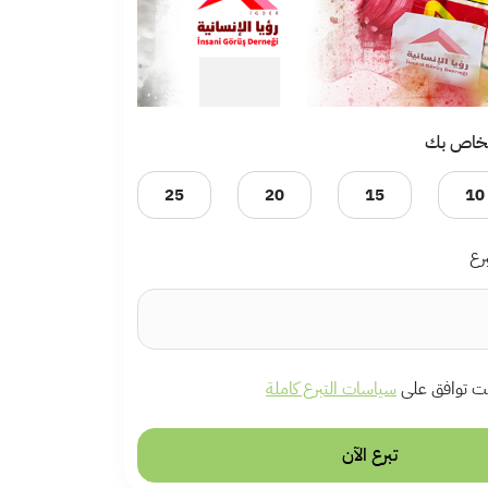
الخاص بك
25
20
15
10
رع
أنت توافق على
سياسات التبرع كاملة
تبرع الآن