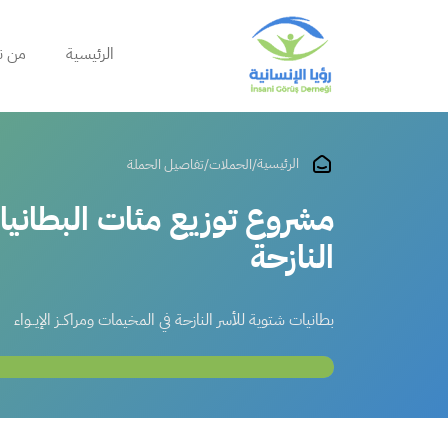
الرئيسية
من ن
الرئيسية
/
الحملات
/
تفاصيل الحملة
مشروع توزيع مئات البطانيا
النازحة
بطانيات شتوية للأسر النازحة في المخيمات ومراكــز الإيــواء